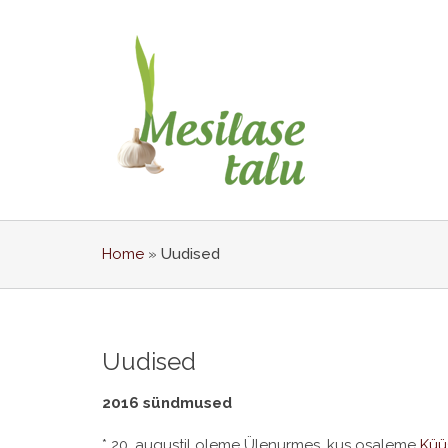
Home
»
Uudised
Uudised
2016 sündmused
* 20. augustil oleme Ülenurmes, kus osaleme
Küü