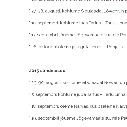
* 27.-28. augustil kohtume Sibulaadal Löwenruh pa
* 10. septembril kohtume taas Tartus – Tartu Linn
* 17. septembril jõuame Jõgevamaale suurele Pau
* 26. oktoobril oleme jällegi Tallinnas – Põhja-Tal
2015 sündmused
* 29.-30. augustil kohtume Sibulaadal Röwenruh p
* 5. septembril kohtume juba Tartus – Tartu Linna
* 18. septembril oleme Narvas, kus osaleme Narv
* 19. septembril jõuame Jõgevamaale suurele Pau