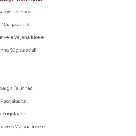
rgis Tallinnas.
a Maarjalaadal!
nvere Väljanäitusele.
linna Sügislaadal!
argis Tallinnas.
 Maarjalaadal!
a Sügislaadal!
nvere Väljanäitusele.