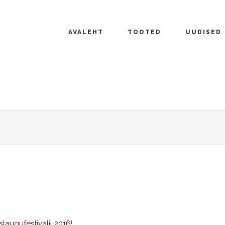
AVALEHT
TOOTED
UUDISED
slaugufestivalil 2016
!