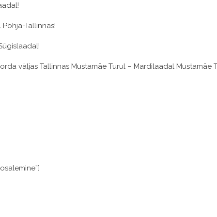
aadal!
 Põhja-Tallinnas!
Sügislaadal!
 korda väljas Tallinnas Mustamäe Turul – Mardilaadal Mustamäe T
 osalemine”]